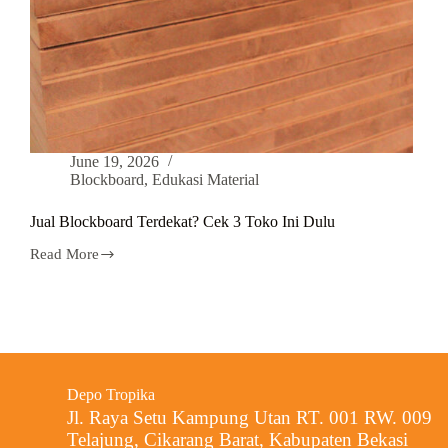
June 19, 2026
Blockboard
,
Edukasi Material
Jual Blockboard Terdekat? Cek 3 Toko Ini Dulu
Read More
Depo Tropika
Jl. Raya Setu Kampung Utan RT. 001 RW. 009
Telajung, Cikarang Barat, Kabupaten Bekasi