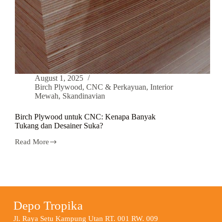
August 1, 2025
Birch Plywood
,
CNC & Perkayuan
,
Interior
Mewah
,
Skandinavian
Birch Plywood untuk CNC: Kenapa Banyak
Tukang dan Desainer Suka?
Read More
Depo Tropika
Jl. Raya Setu Kampung Utan RT. 001 RW. 009