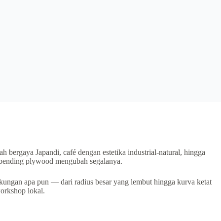
 bergaya Japandi, café dengan estetika industrial-natural, hingga
h bending plywood mengubah segalanya.
gkungan apa pun — dari radius besar yang lembut hingga kurva ketat
workshop lokal.