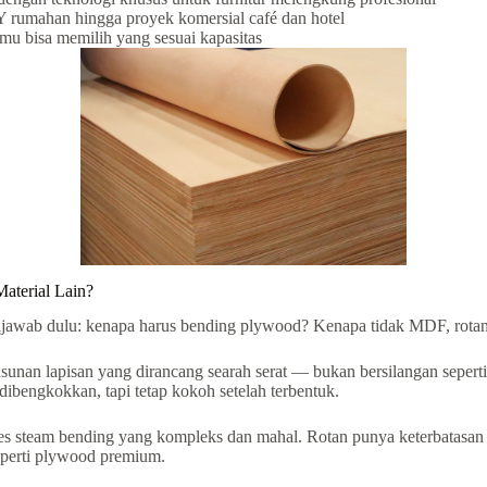
IY rumahan hingga proyek komersial café dan hotel
kamu bisa memilih yang sesuai kapasitas
aterial Lain?
ijawab dulu: kenapa harus bending plywood? Kenapa tidak MDF, rotan,
an lapisan yang dirancang searah serat — bukan bersilangan seperti pl
dibengkokkan, tapi tetap kokoh setelah terbentuk.
steam bending yang kompleks dan mahal. Rotan punya keterbatasan es
 seperti plywood premium.