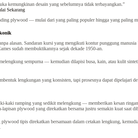
uka kemungkinan desain yang sebelumnya tidak terbayangkan.”
lai Sekarang
ding plywood — mulai dari yang paling populer hingga yang paling me
Ikonik
npa alasan. Sandaran kursi yang mengikuti kontur punggung manusia bu
es Eames sudah membuktikannya sejak dekade 1950-an.
engkung sempurna — kemudian dilapisi busa, kain, atau kulit sinteti
ntuk lengkungan yang konsisten, tapi prosesnya dapat dipelajari de
e kaki-kaki ramping yang sedikit melengkung — memberikan kesan rin
an-lapisan plywood yang direkatkan bersama justru semakin kuat saat d
g plywood tipis direkatkan bersamaan dalam cetakan lengkung, kemudia
.