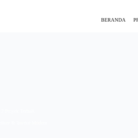
BERANDA
P
 7 Proyek Terbaik
niture & Interior Modern