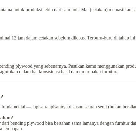
a untuk produksi lebih dari satu unit. Mal (cetakan) memastikan seti
mal 12 jam dalam cetakan sebelum dilepas. Terburu-buru di tahap ini
ah bending plywood yang sebenarnya. Pastikan kamu menggunakan pro
signifikan dalam hal konsistensi hasil dan umur pakai furnitur.
k?
fundamental — lapisan-lapisannya disusun searah serat (bukan bersilan
tahan?
ur dari bending plywood bisa bertahan sama lamanya dengan furnitur da
 kelembapan.