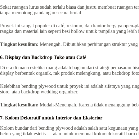
Sekat ruangan lurus sudah terlalu biasa dan justru membuat ruangan te
tanpa memotong pandangan secara brutal.
Proyek ini sangat populer di café, restoran, dan kantor bergaya ope
rangka dan material lain seperti besi hollow untuk tampilan yang lebih i
Tingkat kesulitan:
Menengah. Dibutuhkan perhitungan struktur yang bai
6. Display dan Backdrop Toko atau Café
Di era di mana estetika ruang adalah bagian dari strategi pemasaran
display berbentuk organik, rak produk melengkung, atau backdrop fot
Kelebihan bending plywood untuk proyek ini adalah sifatnya yang ring
store, atau backdrop wedding organizer.
Tingkat kesulitan:
Mudah-Menengah. Karena tidak menanggung beban be
7. Kolom Dekoratif untuk Interior dan Eksterior
Kolom bundar dari bending plywood adalah salah satu kegunaan yang pal
beton yang tidak estetis — atau untuk membuat kolom dekoratif baru dar