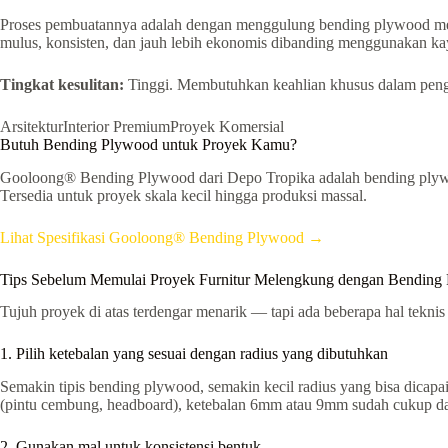
Proses pembuatannya adalah dengan menggulung bending plywood mengi
mulus, konsisten, dan jauh lebih ekonomis dibanding menggunakan kayu
Tingkat kesulitan:
Tinggi. Membutuhkan keahlian khusus dalam pengu
Arsitektur
Interior Premium
Proyek Komersial
Butuh Bending Plywood untuk Proyek Kamu?
Gooloong® Bending Plywood dari Depo Tropika adalah bending plywoo
Tersedia untuk proyek skala kecil hingga produksi massal.
Lihat Spesifikasi Gooloong® Bending Plywood →
Tips Sebelum Memulai Proyek Furnitur Melengkung dengan Bending
Tujuh proyek di atas terdengar menarik — tapi ada beberapa hal tekn
1. Pilih ketebalan yang sesuai dengan radius yang dibutuhkan
Semakin tipis bending plywood, semakin kecil radius yang bisa dica
(pintu cembung, headboard), ketebalan 6mm atau 9mm sudah cukup dan
2. Gunakan mal untuk konsistensi bentuk