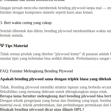
Jangan pernah mencoba membentuk bending plywood tanpa mal — terutam
furnitur dengan komponen simetris seperti kursi atau lemari.
3. Beri waktu curing yang cukup
Setelah dibentuk dan dilem, bending plywood membutuhkan waktu mini
bentuk semula.
💡 Tips Material
Tidak semua produk yang disebut “plywood lentur” di pasaran adal
standar tipis yang kebetulan bisa sedikit ditekuk. Perbedaannya sangat 
FAQ: Furnitur Melengkung Bending Plywood
Apakah bending plywood sama dengan triplek biasa yang diteku
Tidak. Bending plywood memiliki struktur lapisan yang berbeda secara 
fleksibilitas yang memang didesain untuk dilengkungkan tanpa retak.
Berapa lama furnitur melengkung dari bending plywood bisa ber
Dengan teknik pengerjaan yang benar dan finishing yang tepat, furnit
material awal, teknik pembentukan, dan perlindungan permukaan dari
Bisakah bending plywood dicat atau dilapis HPL?