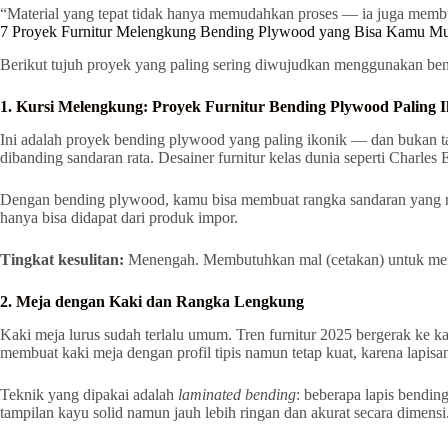
“Material yang tepat tidak hanya memudahkan proses — ia juga memb
7 Proyek Furnitur Melengkung Bending Plywood yang Bisa Kamu Mu
Berikut tujuh proyek yang paling sering diwujudkan menggunakan ben
1. Kursi Melengkung: Proyek Furnitur Bending Plywood Paling 
Ini adalah proyek bending plywood yang paling ikonik — dan bukan ta
dibanding sandaran rata. Desainer furnitur kelas dunia seperti Charl
Dengan bending plywood, kamu bisa membuat rangka sandaran yang mel
hanya bisa didapat dari produk impor.
Tingkat kesulitan:
Menengah. Membutuhkan mal (cetakan) untuk membe
2. Meja dengan Kaki dan Rangka Lengkung
Kaki meja lurus sudah terlalu umum. Tren furnitur 2025 bergerak k
membuat kaki meja dengan profil tipis namun tetap kuat, karena lapis
Teknik yang dipakai adalah
laminated bending
: beberapa lapis bendin
tampilan kayu solid namun jauh lebih ringan dan akurat secara dimensi