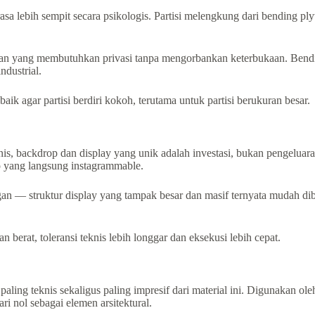
rasa lebih sempit secara psikologis. Partisi melengkung dari bending 
n-plan yang membutuhkan privasi tanpa mengorbankan keterbukaan. Bend
ndustrial.
k agar partisi berdiri kokoh, terutama untuk partisi berukuran besar.
 bisnis, backdrop dan display yang unik adalah investasi, bukan pen
o yang langsung instagrammable.
an — struktur display yang tampak besar dan masif ternyata mudah dib
rat, toleransi teknis lebih longgar dan eksekusi lebih cepat.
ing teknis sekaligus paling impresif dari material ini. Digunakan ole
i nol sebagai elemen arsitektural.