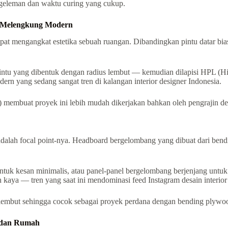
geleman dan waktu curing yang cukup.
r Melengkung Modern
epat mengangkat estetika sebuah ruangan. Dibandingkan pintu datar b
u yang dibentuk dengan radius lembut — kemudian dilapisi HPL (High 
dern yang sedang sangat tren di kalangan interior designer Indonesia.
t) membuat proyek ini lebih mudah dikerjakan bahkan oleh pengrajin d
adalah focal point-nya. Headboard bergelombang yang dibuat dari ben
uk kesan minimalis, atau panel-panel bergelombang berjenjang untuk t
h kaya — tren yang saat ini mendominasi feed Instagram desain interior
embut sehingga cocok sebagai proyek perdana dengan bending plywo
l dan Rumah