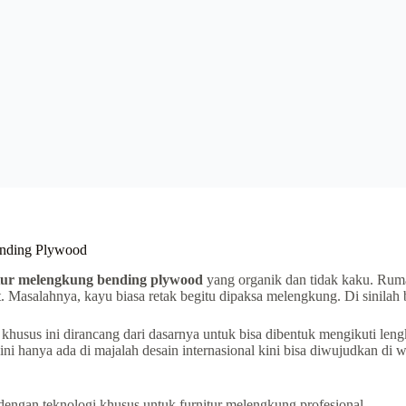
ending Plywood
tur melengkung bending plywood
yang organik dan tidak kaku. Rumah
 Masalahnya, kayu biasa retak begitu dipaksa melengkung. Di sinila
khusus ini dirancang dari dasarnya untuk bisa dibentuk mengikuti len
 ini hanya ada di majalah desain internasional kini bisa diwujudkan di 
dengan teknologi khusus untuk furnitur melengkung profesional