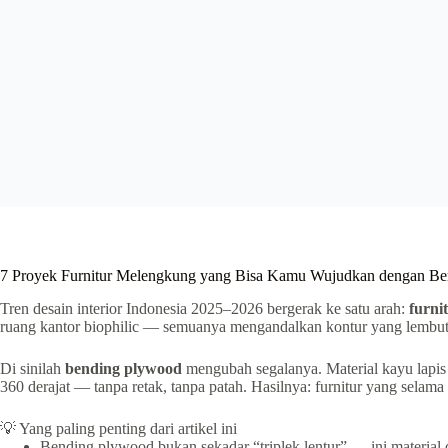
7 Proyek Furnitur Melengkung yang Bisa Kamu Wujudkan dengan B
Tren desain interior Indonesia 2025–2026 bergerak ke satu arah:
furni
ruang kantor biophilic — semuanya mengandalkan kontur yang lembut.
Di sinilah
bending plywood
mengubah segalanya. Material kayu lapis 
360 derajat — tanpa retak, tanpa patah. Hasilnya: furnitur yang selama
💡 Yang paling penting dari artikel ini
Bending plywood bukan sekadar “triplek lentur” — ini material 