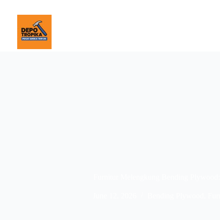
Furnitur Melengkung Bending Plywood:
June 12, 2026
Bending Plywood
,
Fur