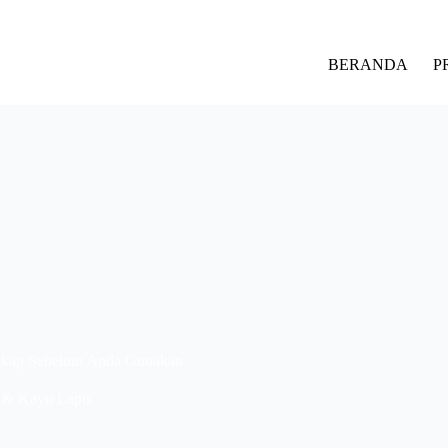
BERANDA
P
ngkap Sebelum Anda Gunakan
 & Kayu Lapis