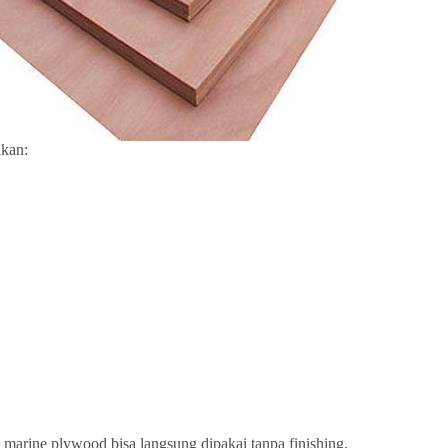
kan:
marine plywood bisa langsung dipakai tanpa finishing.