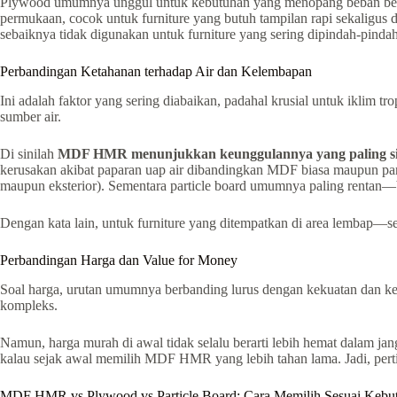
Plywood umumnya unggul untuk kebutuhan yang menopang beban berat
permukaan, cocok untuk furniture yang butuh tampilan rapi sekaligus da
sebaiknya tidak digunakan untuk furniture yang sering dipindah-pind
Perbandingan Ketahanan terhadap Air dan Kelembapan
Ini adalah faktor yang sering diabaikan, padahal krusial untuk iklim 
sumber air.
Di sinilah
MDF HMR menunjukkan keunggulannya yang paling si
kerusakan akibat paparan uap air dibandingkan MDF biasa maupun part
maupun eksterior). Sementara particle board umumnya paling rentan—
Dengan kata lain, untuk furniture yang ditempatkan di area lembap—s
Perbandingan Harga dan Value for Money
Soal harga, urutan umumnya berbanding lurus dengan kekuatan dan ke
kompleks.
Namun, harga murah di awal tidak selalu berarti lebih hemat dalam jan
kalau sejak awal memilih MDF HMR yang lebih tahan lama. Jadi, pertim
MDF HMR vs Plywood vs Particle Board: Cara Memilih Sesuai Kebu