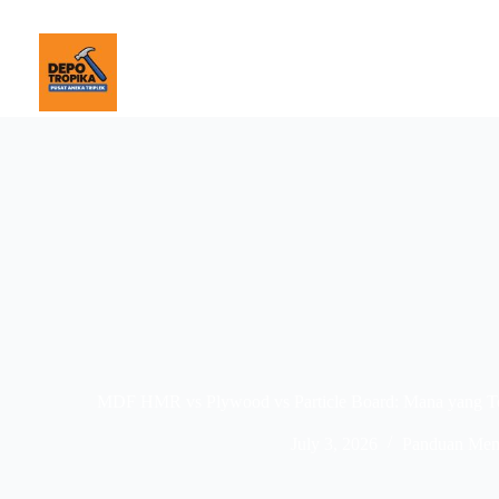
MDF HMR vs Plywood vs Particle Board: Mana yang Te
July 3, 2026
Panduan Memi