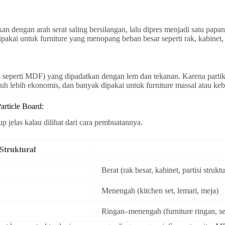
kan dengan arah serat saling bersilangan, lalu dipres menjadi satu pap
pakai untuk furniture yang menopang beban besar seperti rak, kabinet, a
halus seperti MDF) yang dipadatkan dengan lem dan tekanan. Karena par
jauh lebih ekonomis, dan banyak dipakai untuk furniture massal atau 
rticle Board:
up jelas kalau dilihat dari cara pembuatannya.
Struktural
Berat (rak besar, kabinet, partisi struktu
Menengah (kitchen set, lemari, meja)
Ringan–menengah (furniture ringan, s