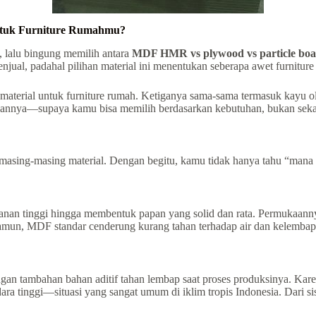
ntuk Furniture Rumahmu?
e, lalu bingung memilih antara
MDF HMR vs plywood vs particle bo
njual, padahal pilihan material ini menentukan seberapa awet furnitur
erial untuk furniture rumah. Ketiganya sama-sama termasuk kayu olah
annya—supaya kamu bisa memilih berdasarkan kebutuhan, bukan sekada
asing-masing material. Dengan begitu, kamu tidak hanya tahu “mana y
nan tinggi hingga membentuk papan yang solid dan rata. Permukaannya 
Namun, MDF standar cenderung kurang tahan terhadap air dan kelembap
 tambahan bahan aditif tahan lembap saat proses produksinya. Kare
ara tinggi—situasi yang sangat umum di iklim tropis Indonesia. Dari