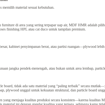
s memilih material sesuai kebutuhan.
furniture di area yang sering terpapar uap air, MDF HMR adalah pili
ses finishing HPL atau cat duco untuk tampilan premium.
esar, kabinet penyimpanan berat, atau partisi ruangan—plywood lebih 
aan jangka pendek-menengah, atau bukan untuk area lembap, particle bo
oard, tidak ada satu material yang “paling terbaik” secara mutlak—y
 plywood unggul untuk kekuatan struktural, dan particle board unggul
usen yang menjaga kualitas produksi secara konsisten—karena kualitas 
s material ini dengan standar kualitas yang terjaga, sehingga kamu ti