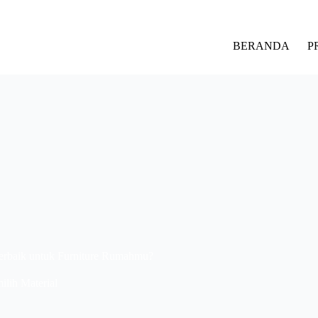
BERANDA
P
rbaik untuk Furniture Rumahmu?
lih Material