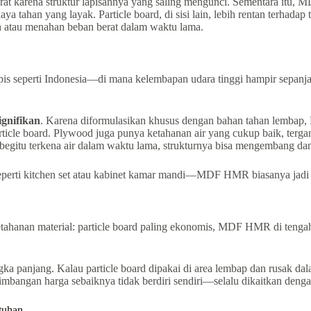
 karena struktur lapisannya yang saling mengunci. Sementara itu,
ya tahan yang layak. Particle board, di sisi lain, lebih rentan terhad
ah atau menahan beban berat dalam waktu lama.
tropis seperti Indonesia—di mana kelembapan udara tinggi hampir sepanj
gnifikan
. Karena diformulasikan khusus dengan bahan tahan lembap
icle board. Plywood juga punya ketahanan air yang cukup baik, tergan
begitu terkena air dalam waktu lama, strukturnya bisa mengembang da
eperti kitchen set atau kabinet kamar mandi—MDF HMR biasanya jadi p
tahanan material: particle board paling ekonomis, MDF HMR di tengah
gka panjang. Kalau particle board dipakai di area lembap dan rusak dal
bangan harga sebaiknya tidak berdiri sendiri—selalu dikaitkan dengan
tuhan