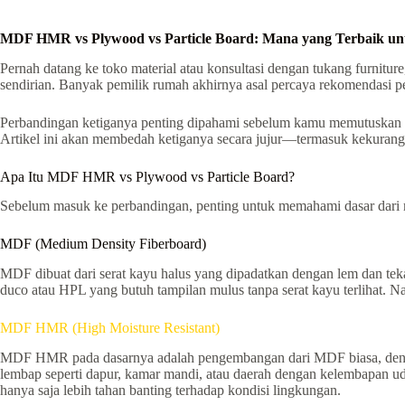
MDF HMR vs Plywood vs Particle Board: Mana yang Terbaik u
Pernah datang ke toko material atau konsultasi dengan tukang furnitur
sendirian. Banyak pemilik rumah akhirnya asal percaya rekomendasi pe
Perbandingan ketiganya penting dipahami sebelum kamu memutuskan mat
Artikel ini akan membedah ketiganya secara jujur—termasuk kekurang
Apa Itu MDF HMR vs Plywood vs Particle Board?
Sebelum masuk ke perbandingan, penting untuk memahami dasar dari m
MDF (Medium Density Fiberboard)
MDF dibuat dari serat kayu halus yang dipadatkan dengan lem dan teka
duco atau HPL yang butuh tampilan mulus tanpa serat kayu terlihat. 
MDF HMR (High Moisture Resistant)
MDF HMR pada dasarnya adalah pengembangan dari MDF biasa, dengan
lembap seperti dapur, kamar mandi, atau daerah dengan kelembapan ud
hanya saja lebih tahan banting terhadap kondisi lingkungan.