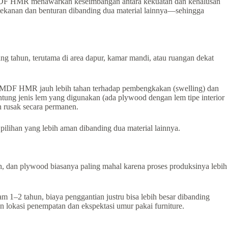
 MDF HMR menawarkan keseimbangan antara kekuatan dan kehalusan
ap tekanan dan benturan dibanding dua material lainnya—sehingga
ang tahun, terutama di area dapur, kamar mandi, atau ruangan dekat
, MDF HMR jauh lebih tahan terhadap pembengkakan (swelling) dan
tung jenis lem yang digunakan (ada plywood dengan lem tipe interior
n rusak secara permanen.
ilihan yang lebih aman dibanding dua material lainnya.
, dan plywood biasanya paling mahal karena proses produksinya lebih
am 1–2 tahun, biaya penggantian justru bisa lebih besar dibanding
 lokasi penempatan dan ekspektasi umur pakai furniture.