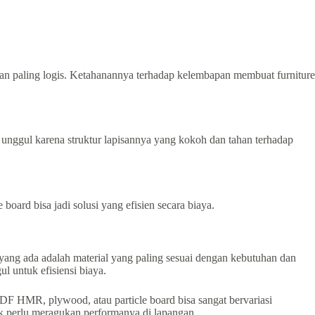
han paling logis. Ketahanannya terhadap kelembapan membuat furniture
unggul karena struktur lapisannya yang kokoh dan tahan terhadap
ard bisa jadi solusi yang efisien secara biaya.
ang ada adalah material yang paling sesuai dengan kebutuhan dan
 untuk efisiensi biaya.
MDF HMR, plywood, atau particle board bisa sangat bervariasi
dak perlu meragukan performanya di lapangan.