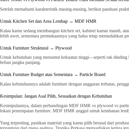
Setelah memahami karakteristik masing-masing, berikut panduan prakti
Untuk Kitchen Set dan Area Lembap → MDF HMR
Kalau kamu sedang membangun kitchen set, kabinet kamar mandi, atau 
lebih awet, sementara permukaannya yang halus tetap memudahkan pro
Untuk Furniture Struktural → Plywood
Untuk kebutuhan yang menuntut kekuatan tinggi—seperti rak dinding b
beban jangka panjang.
Untuk Furniture Budget atau Sementara → Particle Board
Kalau kebutuhannya adalah furniture dengan anggaran terbatas, penggun
Kesimpulan: Jangan Asal Pilih, Sesuaikan dengan Kebutuhan
Kesimpulannya, dalam perbandingan MDF HMR vs plywood vs particle b
lokasi penempatan furniture. MDF HMR unggul untuk ketahanan lembap,
Yang terpenting, pastikan material yang kamu pilih berasal dari prod
tergantung dari mana asalnya. Tropika Perkasa menyediakan ketiga jeni