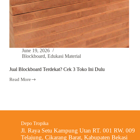
June 19, 2026
Blockboard
,
Edukasi Material
Jual Blockboard Terdekat? Cek 3 Toko Ini Dulu
Read More
Depo Tropika
Jl. Raya Setu Kampung Utan RT. 001 RW. 009
Telajung, Cikarang Barat, Kabupaten Bekasi