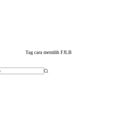
BERANDA
P
Tag
cara memilih FJLB