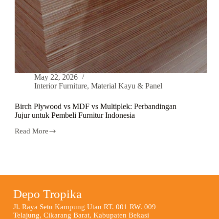
May 22, 2026
Interior Furniture
,
Material Kayu & Panel
Birch Plywood vs MDF vs Multiplek: Perbandingan
Jujur untuk Pembeli Furnitur Indonesia
Read More
Depo Tropika
Jl. Raya Setu Kampung Utan RT. 001 RW. 009
Telajung, Cikarang Barat, Kabupaten Bekasi