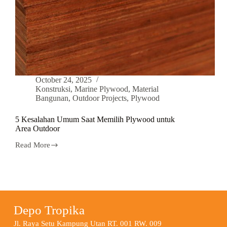
October 24, 2025
Konstruksi
,
Marine Plywood
,
Material
Bangunan
,
Outdoor Projects
,
Plywood
5 Kesalahan Umum Saat Memilih Plywood untuk
Area Outdoor
Read More
Depo Tropika
Jl. Raya Setu Kampung Utan RT. 001 RW. 009