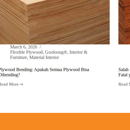
March 6, 2026
Flexible Plywood
,
Gooloong®
,
Interior &
Furniture
,
Material Interior
Plywood Bending: Apakah Semua Plywood Bisa
Salah
Dibending?
Fatal 
Read More
Read 