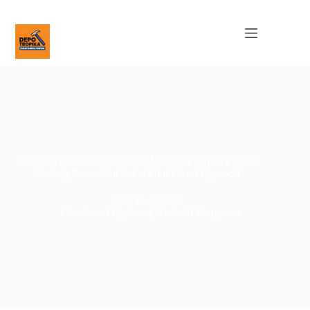
Bukan Triplek Biasa: Rahasia Mengapa Semua Proyek
Gedung Besar Kini Pakai Film Faced Plywood
May 11, 2026
Film Faced Plywood
,
Material Bangunan