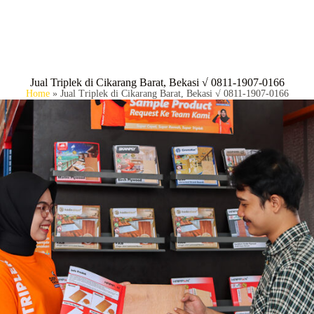
BERANDA
P
Jual Triplek di Cikarang Barat, Bekasi √ 0811-1907-0166
Home
»
Jual Triplek di Cikarang Barat, Bekasi √ 0811-1907-0166