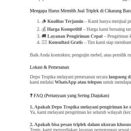
Mengapa Harus Memilih Jual Triplek di Cikarang Bara
🪵
Kualitas Terjamin
– Kami hanya menjual pro
💰
Harga Kompetitif
– Harga kami bersaing tan
🚚
Layanan Pengiriman Cepat
– Pengiriman k
👷‍♂️
Konsultasi Gratis
– Tim kami siap membantu
Baik Anda kontraktor, pengrajin mebel, atau pemilik
Lokasi & Pemesanan
Depo Tropika melayani pemesanan secara
langsung d
kami melalui
WhatsApp atau telepon
untuk mendapatk
❓ FAQ (Pertanyaan yang Sering Diajukan)
1. Apakah Depo Tropika melayani pengiriman ke s
Ya, kami melayani pengiriman ke seluruh wilayah (kec
2. Apakah bisa pesan triplek dalam ukuran khusu
Tentu, kami menyediakan layanan pemotongan sesuai