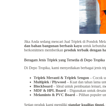
Jika Anda sedang mencari Jual Triplek di Pondok Melat
dan bahan bangunan berbasis kayu
untuk kebutuhan
berkomitmen memberikan
produk terbaik dengan ha
Beragam Jenis Triplek yang Tersedia di Depo Tropika
Di Depo Tropika, kami menyediakan berbagai jenis trip
Triplek Meranti & Triplek Sengon
– Cocok un
Multiplek / Plywood
– Kuat dan tahan lama unt
Blockboard
– Ideal untuk pembuatan lemari, mej
MDF & HPL Board
– Digunakan untuk desain i
Melaminto & PVC Board
– Pilihan populer un
Setiap produk kami memiliki
standar kualitas tinggi
,