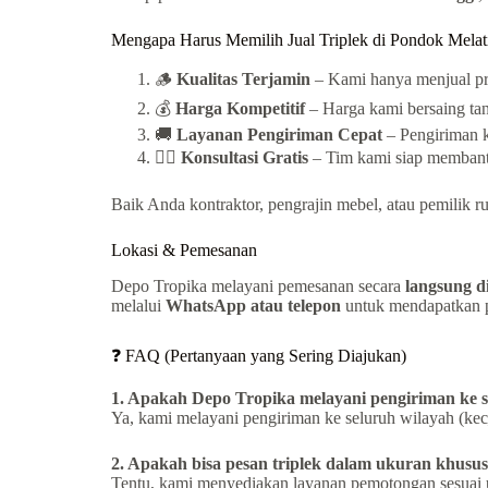
Mengapa Harus Memilih Jual Triplek di Pondok Melati
🪵
Kualitas Terjamin
– Kami hanya menjual pro
💰
Harga Kompetitif
– Harga kami bersaing tan
🚚
Layanan Pengiriman Cepat
– Pengiriman k
👷‍♂️
Konsultasi Gratis
– Tim kami siap membantu
Baik Anda kontraktor, pengrajin mebel, atau pemilik
Lokasi & Pemesanan
Depo Tropika melayani pemesanan secara
langsung d
melalui
WhatsApp atau telepon
untuk mendapatkan pe
❓ FAQ (Pertanyaan yang Sering Diajukan)
1. Apakah Depo Tropika melayani pengiriman ke s
Ya, kami melayani pengiriman ke seluruh wilayah (kec
2. Apakah bisa pesan triplek dalam ukuran khusu
Tentu, kami menyediakan layanan pemotongan sesuai