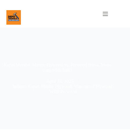
Kapal Merah® Marine Plywood vs. Plywood Biasa. Mana
yang lebih baik?
April 24, 2025
Industri Kapal
,
Marine Plywood
,
Waterproof Plywood
,
WBP Plywood