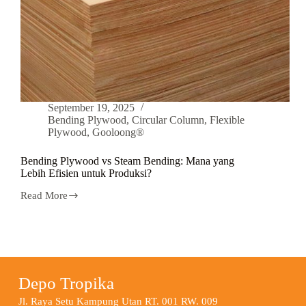
September 19, 2025
Bending Plywood
,
Circular Column
,
Flexible
Plywood
,
Gooloong®
Bending Plywood vs Steam Bending: Mana yang
Lebih Efisien untuk Produksi?
Read More
Depo Tropika
Jl. Raya Setu Kampung Utan RT. 001 RW. 009