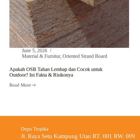
June 5, 2026
Material & Furnitur
,
Oriented Strand Board
Apakah OSB Tahan Lembap dan Cocok untuk
Outdoor? Ini Fakta & Risikonya
Read More
Depo Tropika
Jl. Raya Setu Kampung Utan RT. 001 RW. 009