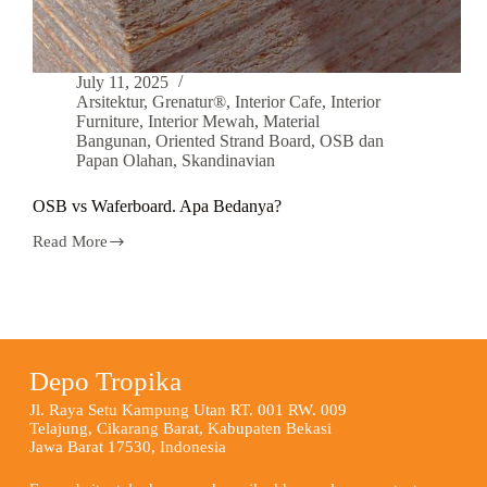
July 11, 2025
Arsitektur
,
Grenatur®
,
Interior Cafe
,
Interior
Furniture
,
Interior Mewah
,
Material
Bangunan
,
Oriented Strand Board
,
OSB dan
Papan Olahan
,
Skandinavian
OSB vs Waferboard. Apa Bedanya?
Read More
Depo Tropika
Jl. Raya Setu Kampung Utan RT. 001 RW. 009
Telajung, Cikarang Barat, Kabupaten Bekasi
Jawa Barat 17530, Indonesia