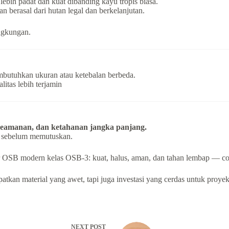
lebih padat dan kuat dibanding kayu tropis biasa.
n berasal dari hutan legal dan berkelanjutan.
ingkungan.
embutuhkan ukuran atau ketebalan berbeda.
litas lebih terjamin
 keamanan, dan ketahanan jangka panjang.
an sebelum memutuskan.
 OSB modern kelas OSB-3: kuat, halus, aman, dan tahan lembap — coco
kan material yang awet, tapi juga investasi yang cerdas untuk proye
NEXT
POST