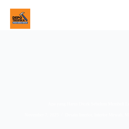
Apa yang Harus Dicek Sebelum Membeli 
November 7, 2025
Desain Interior
,
Interior Mewah
,
Ma