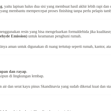
ng
, yaitu lapisan halus dua sisi yang membuat hasil akhir lebih rapi dan 
yang membantu mempercepat proses finishing tanpa perlu pelapis tam
menggunakan resin yang bisa mengeluarkan formaldehida jika kualitasn
ehyde Emission)
untuk keamanan penghuni rumah.
rtinya aman untuk digunakan di ruang tertutup seperti rumah, kantor, at
apan dan rayap
.
ipun di lingkungan lembap.
air dan serat kayu pinus Skandinavia yang sudah dikenal kuat dan stab