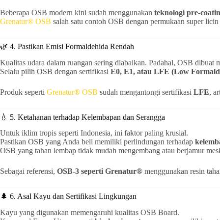
Beberapa OSB modern kini sudah menggunakan
teknologi pre-coati
Grenatur® OSB
salah satu contoh OSB dengan permukaan super licin 
🌿 4. Pastikan Emisi Formaldehida Rendah
Kualitas udara dalam ruangan sering diabaikan. Padahal, OSB dibuat 
Selalu pilih OSB dengan sertifikasi
E0, E1, atau LFE (Low Formald
Produk seperti
Grenatur® OSB
sudah mengantongi sertifikasi
LFE
, a
💧 5. Ketahanan terhadap Kelembapan dan Serangga
Untuk iklim tropis seperti Indonesia, ini faktor paling krusial.
Pastikan OSB yang Anda beli memiliki perlindungan terhadap
kelemb
OSB yang tahan lembap tidak mudah mengembang atau berjamur mesk
Sebagai referensi,
OSB-3 seperti Grenatur®
menggunakan resin tahan 
🌲 6. Asal Kayu dan Sertifikasi Lingkungan
Kayu yang digunakan memengaruhi kualitas OSB Board.