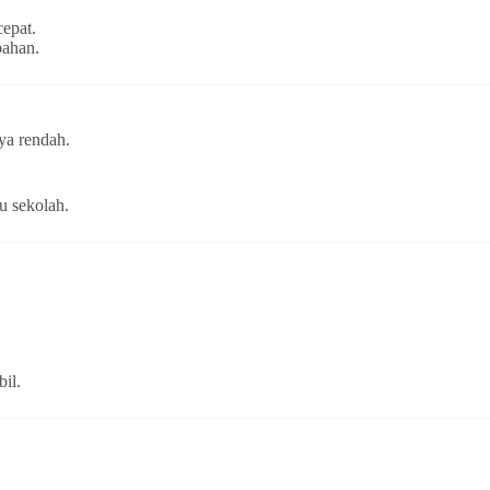
cepat.
bahan.
ya rendah.
au sekolah.
il.