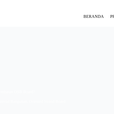
BERANDA
P
Lembaran OSB Board?
terial Bangunan
,
Oriented Strand Board