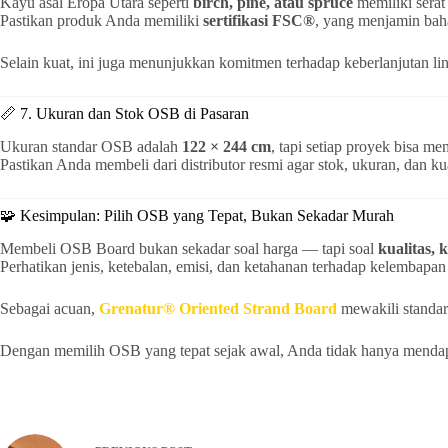
Kayu asal Eropa Utara seperti
birch, pine, atau spruce
memiliki serat 
Pastikan produk Anda memiliki
sertifikasi FSC®
, yang menjamin baha
Selain kuat, ini juga menunjukkan komitmen terhadap keberlanjutan l
📏 7. Ukuran dan Stok OSB di Pasaran
Ukuran standar OSB adalah
122 × 244 cm
, tapi setiap proyek bisa m
Pastikan Anda membeli dari distributor resmi agar stok, ukuran, dan kua
🧩 Kesimpulan: Pilih OSB yang Tepat, Bukan Sekadar Murah
Membeli OSB Board bukan sekadar soal harga — tapi soal
kualitas,
Perhatikan jenis, ketebalan, emisi, dan ketahanan terhadap kelembap
Sebagai acuan,
Grenatur® Oriented Strand Board
mewakili standar
Dengan memilih OSB yang tepat sejak awal, Anda tidak hanya mendapat