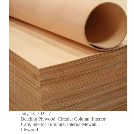
July 18, 2025
Bending Plywood
,
Circular Column
,
Interior
Cafe
,
Interior Furniture
,
Interior Mewah
,
Plywood