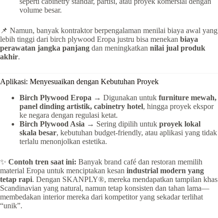
seperti cabinetry standar, partisi, atau proyek komersial dengan
volume besar.
📌 Namun, banyak kontraktor berpengalaman menilai biaya awal yang
lebih tinggi dari birch plywood Eropa justru bisa menekan
biaya
perawatan jangka panjang
dan meningkatkan
nilai jual produk
akhir
.
Aplikasi: Menyesuaikan dengan Kebutuhan Proyek
Birch Plywood Eropa
→ Digunakan untuk
furniture mewah,
panel dinding artistik, cabinetry hotel
, hingga proyek ekspor
ke negara dengan regulasi ketat.
Birch Plywood Asia
→ Sering dipilih untuk
proyek lokal
skala besar
, kebutuhan budget-friendly, atau aplikasi yang tidak
terlalu menonjolkan estetika.
✨
Contoh tren saat ini:
Banyak brand café dan restoran memilih
material Eropa untuk menciptakan kesan
industrial modern yang
tetap rapi
. Dengan SKANPLY®, mereka mendapatkan tampilan khas
Scandinavian yang natural, namun tetap konsisten dan tahan lama—
membedakan interior mereka dari kompetitor yang sekadar terlihat
“unik”.