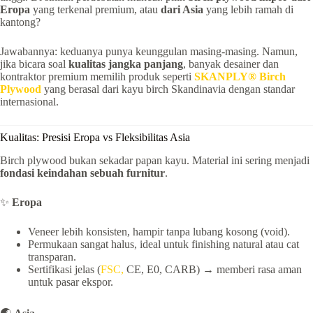
Eropa
yang terkenal premium, atau
dari Asia
yang lebih ramah di
kantong?
Jawabannya: keduanya punya keunggulan masing-masing. Namun,
jika bicara soal
kualitas jangka panjang
, banyak desainer dan
kontraktor premium memilih produk seperti
SKANPLY® Birch
Plywood
yang berasal dari kayu birch Skandinavia dengan standar
internasional.
Kualitas: Presisi Eropa vs Fleksibilitas Asia
Birch plywood bukan sekadar papan kayu. Material ini sering menjadi
fondasi keindahan sebuah furnitur
.
✨
Eropa
Veneer lebih konsisten, hampir tanpa lubang kosong (void).
Permukaan sangat halus, ideal untuk finishing natural atau cat
transparan.
Sertifikasi jelas (
FSC,
CE, E0, CARB) → memberi rasa aman
untuk pasar ekspor.