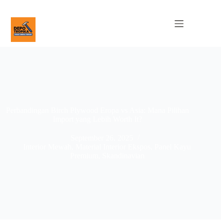
Perbandingan Birch Plywood Eropa vs Asia: Mana Pilihan
Import yang Lebih Worth It?
September 26, 2025
Interior Mewah
,
Material Interior Ekspos
,
Panel Kayu
Premium
,
Skandinavian