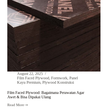
August 22, 2025
Film Faced Plywood
,
Formwork
,
Panel
Kayu Premium
,
Plywood Konstruksi
Film Faced Plywood: Bagaimana Perawatan Agar
Awet & Bisa Dipakai Ulang
Read More