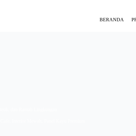
BERANDA
P
stetik, dan Ramah Lingkungan
 Cafe
,
Interior Mewah
,
Panel Kayu Premium