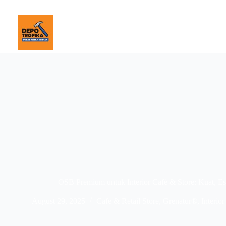
OSB Premium untuk Interior Café & Store: Kuat, E
August 29, 2025
Cafe & Retail Store
,
Grenatur®
,
Interior