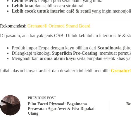
Lebih estetik
dengan pola serat alami yang unik.
Lebih kuat
dan stabil secara struktural.
Lebih cocok untuk interior café & retail
yang ingin menonjolk
Rekomendasi:
Grenatur
®
Oriented Strand Board
Di pasaran, ada banyak jenis OSB. Untuk kebutuhan interior café & s
Produk impor Eropa dengan kayu pilihan dari
Scandinavia
(birc
Dilengkapi teknologi
Superlicin Pre-Coating
, membuat permuka
Menghadirkan
aroma alami kayu
serta tampilan estetik khas ya
Inilah alasan banyak arsitek dan desainer kini lebih memilih
Grenatu
PREVIOUS
POST
Film Faced Plywood: Bagaimana
Be
Perawatan Agar Awet & Bisa Dipakai
Ulang