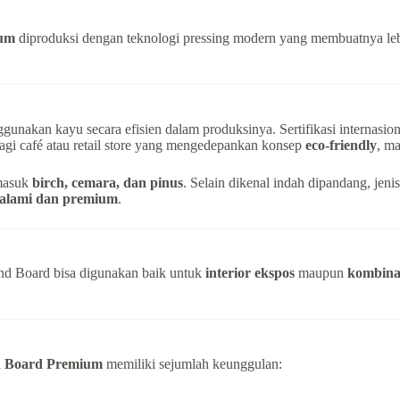
ium
diproduksi dengan teknologi pressing modern yang membuatnya lebih
unakan kayu secara efisien dalam produksinya. Sertifikasi internasion
agi café atau retail store yang mengedepankan konsep
eco-friendly
, ma
rmasuk
birch, cemara, dan pinus
. Selain dikenal indah dipandang, je
alami dan premium
.
rand Board bisa digunakan baik untuk
interior ekspos
maupun
kombinas
d Board Premium
memiliki sejumlah keunggulan: