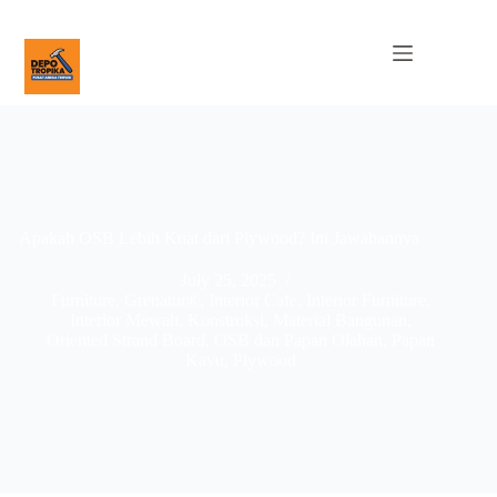
Apakah OSB Lebih Kuat dari Plywood? Ini Jawabannya
July 25, 2025
Furniture
,
Grenatur®
,
Interior Cafe
,
Interior Furniture
,
Interior Mewah
,
Konstruksi
,
Material Bangunan
,
Oriented Strand Board
,
OSB dan Papan Olahan
,
Papan
Kayu
,
Plywood