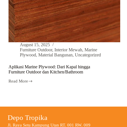
August 15, 2025
Furniture Outdoor
,
Interior Mewah
,
Marine
Plywood
,
Material Bangunan
,
Uncategorized
Aplikasi Marine Plywood: Dari Kapal hingga
Furniture Outdoor dan Kitchen/Bathroom
Read More
Depo Tropika
Jl. Raya Setu Kampung Utan RT. 001 RW. 009