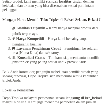
Setiap produk kami memiliki
standar kualitas tinggi
, dengan
ketebalan dan ukuran yang bisa disesuaikan sesuai permintaan
pelanggan.
Mengapa Harus Memilih Toko Triplek di Bekasi Selatan, Bekasi ?
🪵
Kualitas Terjamin
– Kami hanya menjual produk dari
pabrik terpercaya.
💰
Harga Kompetitif
– Harga kami bersaing tanpa
mengurangi kualitas.
🚚
Layanan Pengiriman Cepat
– Pengiriman ke seluruh
area (Nama Kota) dan sekitarnya.
👷‍♂️
Konsultasi Gratis
– Tim kami siap membantu memilih
jenis triplek yang paling sesuai untuk proyek Anda.
Baik Anda kontraktor, pengrajin mebel, atau pemilik rumah yang
sedang renovasi, Depo Tropika siap memenuhi semua kebutuhan
triplek Anda.
Lokasi & Pemesanan
Depo Tropika melayani pemesanan secara
langsung di kec_bekasi
maupun online
. Kami juga menerima pembelian dalam jumlah