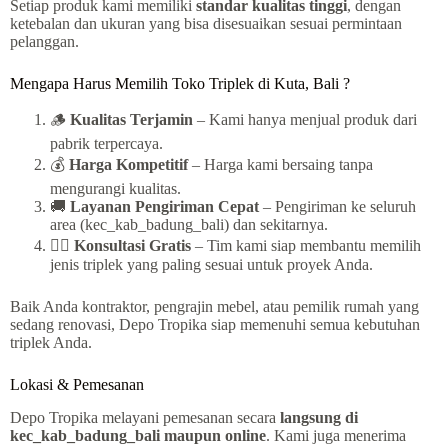
Setiap produk kami memiliki
standar kualitas tinggi
, dengan
ketebalan dan ukuran yang bisa disesuaikan sesuai permintaan
pelanggan.
Mengapa Harus Memilih Toko Triplek di Kuta, Bali ?
🪵
Kualitas Terjamin
– Kami hanya menjual produk dari
pabrik terpercaya.
💰
Harga Kompetitif
– Harga kami bersaing tanpa
mengurangi kualitas.
🚚
Layanan Pengiriman Cepat
– Pengiriman ke seluruh
area (kec_kab_badung_bali) dan sekitarnya.
👷‍♂️
Konsultasi Gratis
– Tim kami siap membantu memilih
jenis triplek yang paling sesuai untuk proyek Anda.
Baik Anda kontraktor, pengrajin mebel, atau pemilik rumah yang
sedang renovasi, Depo Tropika siap memenuhi semua kebutuhan
triplek Anda.
Lokasi & Pemesanan
Depo Tropika melayani pemesanan secara
langsung di
kec_kab_badung_bali maupun online
. Kami juga menerima