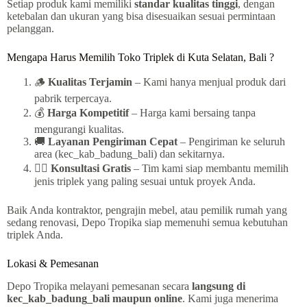
Setiap produk kami memiliki
standar kualitas tinggi
, dengan
ketebalan dan ukuran yang bisa disesuaikan sesuai permintaan
pelanggan.
Mengapa Harus Memilih Toko Triplek di Kuta Selatan, Bali ?
🪵
Kualitas Terjamin
– Kami hanya menjual produk dari
pabrik terpercaya.
💰
Harga Kompetitif
– Harga kami bersaing tanpa
mengurangi kualitas.
🚚
Layanan Pengiriman Cepat
– Pengiriman ke seluruh
area (kec_kab_badung_bali) dan sekitarnya.
👷‍♂️
Konsultasi Gratis
– Tim kami siap membantu memilih
jenis triplek yang paling sesuai untuk proyek Anda.
Baik Anda kontraktor, pengrajin mebel, atau pemilik rumah yang
sedang renovasi, Depo Tropika siap memenuhi semua kebutuhan
triplek Anda.
Lokasi & Pemesanan
Depo Tropika melayani pemesanan secara
langsung di
kec_kab_badung_bali maupun online
. Kami juga menerima