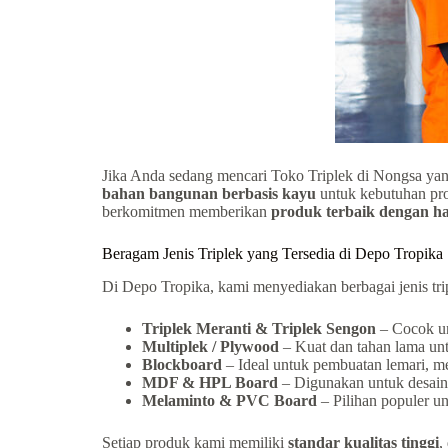
Jika Anda sedang mencari Toko Triplek di Nongsa yang
bahan bangunan berbasis kayu
untuk kebutuhan proy
berkomitmen memberikan
produk terbaik dengan ha
Beragam Jenis Triplek yang Tersedia di Depo Tropika
Di Depo Tropika, kami menyediakan berbagai jenis trip
Triplek Meranti & Triplek Sengon
– Cocok un
Multiplek / Plywood
– Kuat dan tahan lama unt
Blockboard
– Ideal untuk pembuatan lemari, mej
MDF & HPL Board
– Digunakan untuk desain i
Melaminto & PVC Board
– Pilihan populer un
Setiap produk kami memiliki
standar kualitas tinggi
,