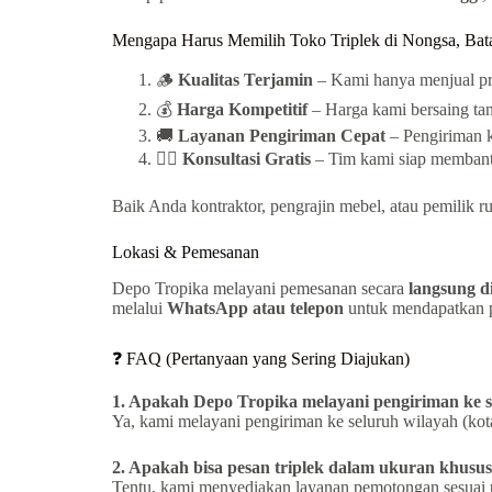
Mengapa Harus Memilih Toko Triplek di Nongsa, Bat
🪵
Kualitas Terjamin
– Kami hanya menjual pro
💰
Harga Kompetitif
– Harga kami bersaing tan
🚚
Layanan Pengiriman Cepat
– Pengiriman ke
👷‍♂️
Konsultasi Gratis
– Tim kami siap membantu
Baik Anda kontraktor, pengrajin mebel, atau pemilik
Lokasi & Pemesanan
Depo Tropika melayani pemesanan secara
langsung d
melalui
WhatsApp atau telepon
untuk mendapatkan pe
❓ FAQ (Pertanyaan yang Sering Diajukan)
1. Apakah Depo Tropika melayani pengiriman ke 
Ya, kami melayani pengiriman ke seluruh wilayah (kot
2. Apakah bisa pesan triplek dalam ukuran khusu
Tentu, kami menyediakan layanan pemotongan sesuai