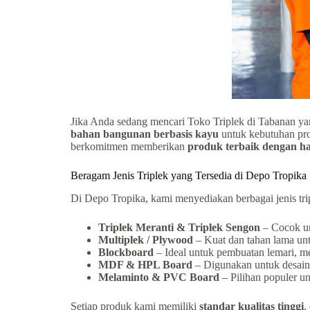
Jika Anda sedang mencari Toko Triplek di Tabanan yan
bahan bangunan berbasis kayu
untuk kebutuhan proy
berkomitmen memberikan
produk terbaik dengan ha
Beragam Jenis Triplek yang Tersedia di Depo Tropika
Di Depo Tropika, kami menyediakan berbagai jenis trip
Triplek Meranti & Triplek Sengon
– Cocok un
Multiplek / Plywood
– Kuat dan tahan lama unt
Blockboard
– Ideal untuk pembuatan lemari, mej
MDF & HPL Board
– Digunakan untuk desain i
Melaminto & PVC Board
– Pilihan populer un
Setiap produk kami memiliki
standar kualitas tinggi
,