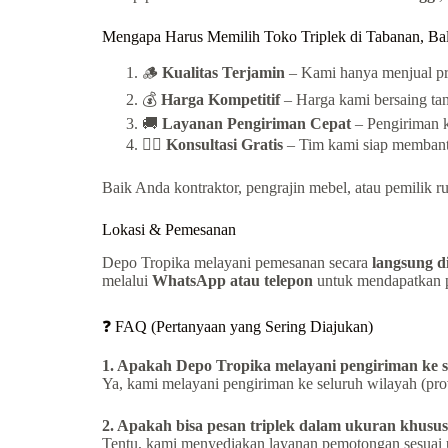
Mengapa Harus Memilih Toko Triplek di Tabanan, Bal
🪵
Kualitas Terjamin
– Kami hanya menjual pro
💰
Harga Kompetitif
– Harga kami bersaing tan
🚚
Layanan Pengiriman Cepat
– Pengiriman ke
👷‍♂️
Konsultasi Gratis
– Tim kami siap membantu
Baik Anda kontraktor, pengrajin mebel, atau pemilik
Lokasi & Pemesanan
Depo Tropika melayani pemesanan secara
langsung d
melalui
WhatsApp atau telepon
untuk mendapatkan pe
❓ FAQ (Pertanyaan yang Sering Diajukan)
1. Apakah Depo Tropika melayani pengiriman ke se
Ya, kami melayani pengiriman ke seluruh wilayah (prov
2. Apakah bisa pesan triplek dalam ukuran khusu
Tentu, kami menyediakan layanan pemotongan sesuai