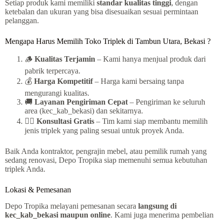
Setiap produk kami memiliki
standar kualitas tinggi
, dengan
ketebalan dan ukuran yang bisa disesuaikan sesuai permintaan
pelanggan.
Mengapa Harus Memilih Toko Triplek di Tambun Utara, Bekasi ?
🪵
Kualitas Terjamin
– Kami hanya menjual produk dari
pabrik terpercaya.
💰
Harga Kompetitif
– Harga kami bersaing tanpa
mengurangi kualitas.
🚚
Layanan Pengiriman Cepat
– Pengiriman ke seluruh
area (kec_kab_bekasi) dan sekitarnya.
👷‍♂️
Konsultasi Gratis
– Tim kami siap membantu memilih
jenis triplek yang paling sesuai untuk proyek Anda.
Baik Anda kontraktor, pengrajin mebel, atau pemilik rumah yang
sedang renovasi, Depo Tropika siap memenuhi semua kebutuhan
triplek Anda.
Lokasi & Pemesanan
Depo Tropika melayani pemesanan secara
langsung di
kec_kab_bekasi maupun online
. Kami juga menerima pembelian