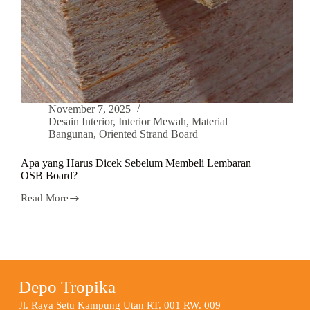
November 7, 2025
Desain Interior
,
Interior Mewah
,
Material
Bangunan
,
Oriented Strand Board
Apa yang Harus Dicek Sebelum Membeli Lembaran
OSB Board?
Read More
Depo Tropika
Jl. Raya Setu Kampung Utan RT. 001 RW. 009